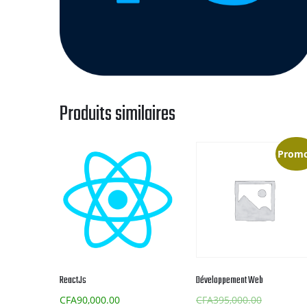
Produits similaires
Promo
ReactJs
Développement Web
Le
CFA
90,000.00
CFA
395,000.00