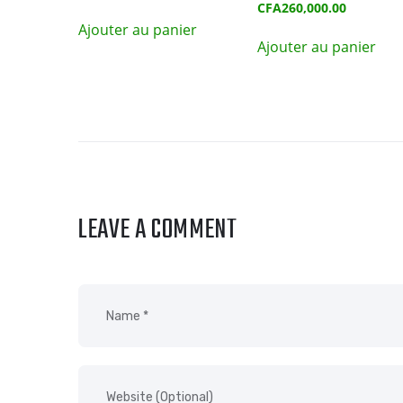
prix
Le
CFA
260,000.00
initial
prix
Ajouter au panier
était :
actuel
Ajouter au panier
CFA395,00
est :
CFA260,0
LEAVE A COMMENT