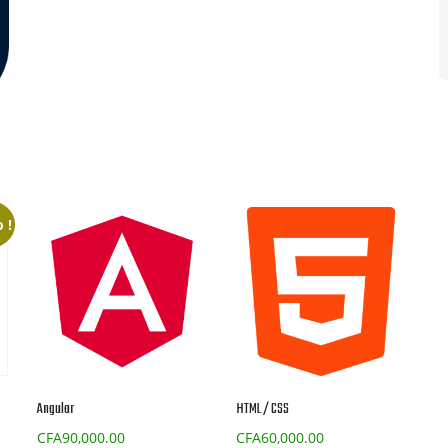
 !
Angular
HTML / CSS
CFA
90,000.00
CFA
60,000.00