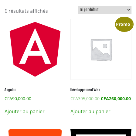
6 résultats affichés
Promo !
Angular
Développement Web
Le
Le
CFA
90,000.00
CFA
395,000.00
CFA
260,000.00
prix
pr
initial
ac
Ajouter au panier
Ajouter au panier
était :
est
CFA395,000.00.
CF