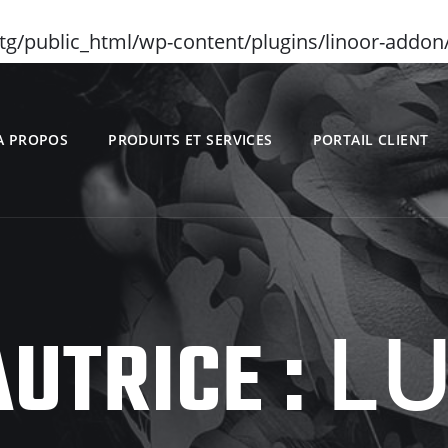
g/public_html/wp-content/plugins/linoor-addon/i
A PROPOS
PRODUITS ET SERVICES
PORTAIL CLIENT
LU
UTRICE :