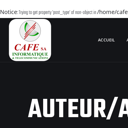
Notice
/home/cafet
: Trying to get property 'post_type' of non-object in
ACCUEIL
AUTEUR/A